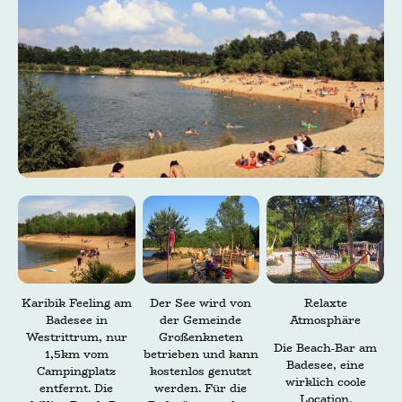
Karibik Feeling am
Der See wird von
Relaxte
Badesee in
der Gemeinde
Atmosphäre
Westrittrum, nur
Großenkneten
Die Beach-Bar am
1,5km vom
betrieben und kann
Badesee, eine
Campingplatz
kostenlos genutzt
wirklich coole
entfernt. Die
werden. Für die
Location.